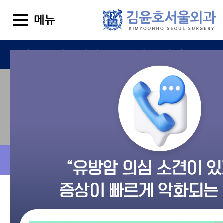
김윤호서울외과
진료 안내
갑상선 고주파열치료 메뉴
고주파열치료란
고주파치료는 초음파로 확인하면서 고주파 열