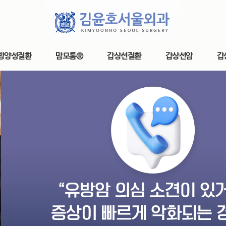
방양성질환
맘모톰®
갑상선질환
갑상선암
갑