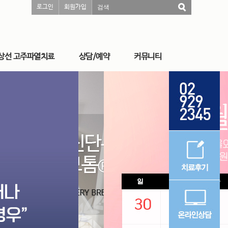
로그인
회원가입
검색
상선 고주파열치료
상담/예약
커뮤니티